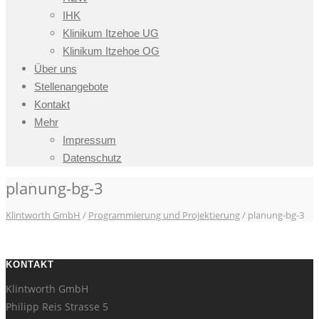
IHK
Klinikum Itzehoe UG
Klinikum Itzehoe OG
Über uns
Stellenangebote
Kontakt
Mehr
Impressum
Datenschutz
planung-bg-3
Klintworth GmbH
/
Programmierung und Projektierung
/
planung-bg-3
KONTAKT
Klintworth GmbH
Philipp Reis Strasse 5