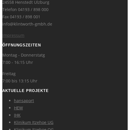
24558 Henstedt Ulzburg
Telefon 04193 / 898 000
Fax 04193 / 898 001
info@klintworth-gmbh.de
Impressum
ÖFFNUNGSZEITEN
Montag - Donnerstatg
7:00 - 16:15 Uhr
Freitag
7:00 bis 13:15 Uhr
AKTUELLE PROJEKTE
hansaport
HEW
IHK
Klinikum Itzehoe UG
Klinikum Itzehoe OG