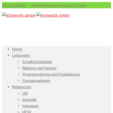
04193-898000
info@klintworth-gmbh.de
E-Mail
Home
Leistungen
Schaltschrankbau
Wartung und Service
Programmierung und Projektierung
Gaswarnanlagen
Referenzen
citti
eurogate
hansaport
HEW