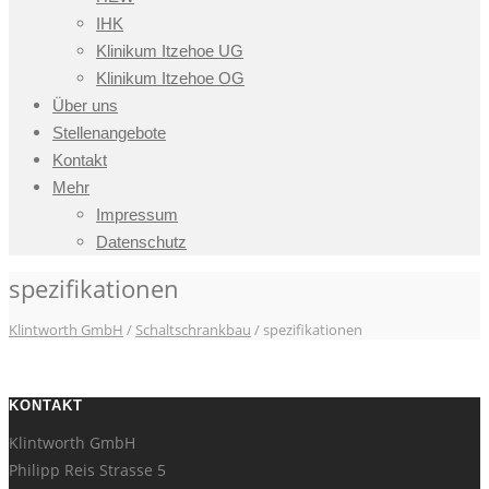
IHK
Klinikum Itzehoe UG
Klinikum Itzehoe OG
Über uns
Stellenangebote
Kontakt
Mehr
Impressum
Datenschutz
spezifikationen
Klintworth GmbH
/
Schaltschrankbau
/
spezifikationen
KONTAKT
Klintworth GmbH
Philipp Reis Strasse 5