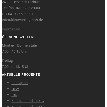
24558 Henstedt Ulzburg
Telefon 04193 / 898 000
Fax 04193 / 898 001
info@klintworth-gmbh.de
Impressum
ÖFFNUNGSZEITEN
Montag - Donnerstatg
7:00 - 16:15 Uhr
Freitag
7:00 bis 13:15 Uhr
AKTUELLE PROJEKTE
hansaport
HEW
IHK
Klinikum Itzehoe UG
Klinikum Itzehoe OG