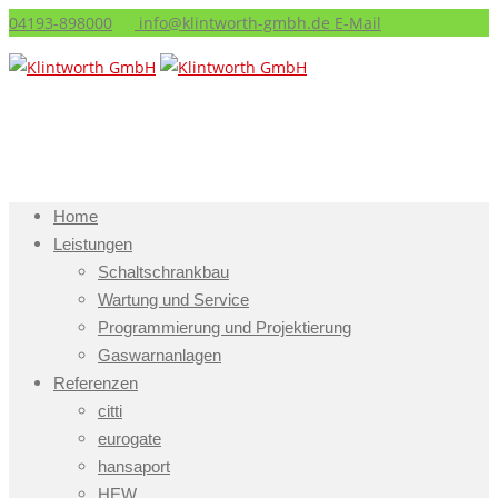
04193-898000
info@klintworth-gmbh.de
E-Mail
Home
Leistungen
Schaltschrankbau
Wartung und Service
Programmierung und Projektierung
Gaswarnanlagen
Referenzen
citti
eurogate
hansaport
HEW