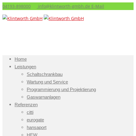
04193-898000
info@klintworth-gmbh.de
E-Mail
Home
Leistungen
Schaltschrankbau
Wartung und Service
Programmierung und Projektierung
Gaswarnanlagen
Referenzen
citti
eurogate
hansaport
HEW