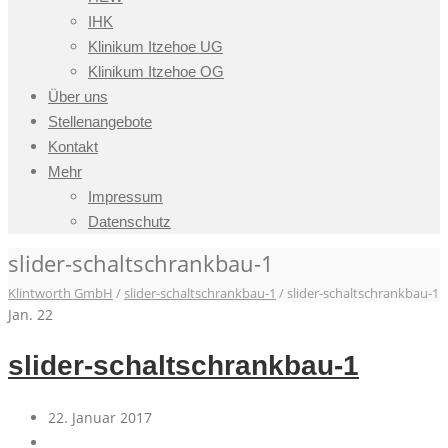
IHK
Klinikum Itzehoe UG
Klinikum Itzehoe OG
Über uns
Stellenangebote
Kontakt
Mehr
Impressum
Datenschutz
slider-schaltschrankbau-1
Klintworth GmbH
/
slider-schaltschrankbau-1
/
slider-schaltschrankbau-1
Jan.
22
slider-schaltschrankbau-1
22. Januar 2017