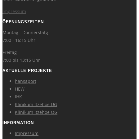
Impressum
ÖFFNUNGSZEITEN
Montag - Donnerstatg
7:00 - 16:15 Uhr
Freitag
7:00 bis 13:15 Uhr
AKTUELLE PROJEKTE
hansaport
HEW
IHK
Klinikum Itzehoe UG
Klinikum Itzehoe OG
INFORMATION
Impressum